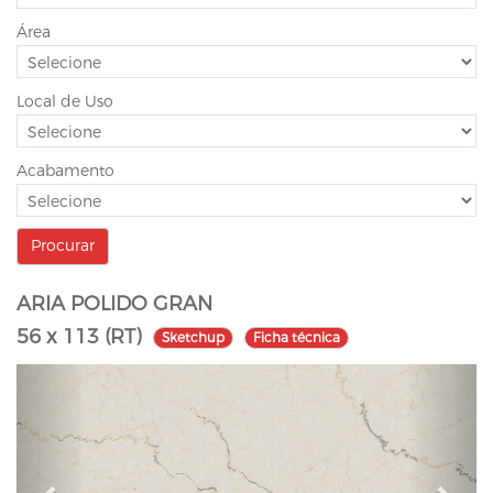
Área
Local de Uso
Acabamento
ARIA POLIDO GRAN
56 x 113 (RT)
Sketchup
Ficha técnica
P
N
r
e
e
x