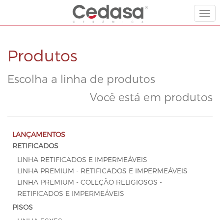
T
o
g
g
Produtos
l
e
Escolha a linha de produtos
n
a
Você está em produtos
v
i
g
LANÇAMENTOS
a
RETIFICADOS
t
LINHA RETIFICADOS E IMPERMEÁVEIS
i
LINHA PREMIUM - RETIFICADOS E IMPERMEÁVEIS
o
LINHA PREMIUM - COLEÇÃO RELIGIOSOS -
n
RETIFICADOS E IMPERMEÁVEIS
PISOS