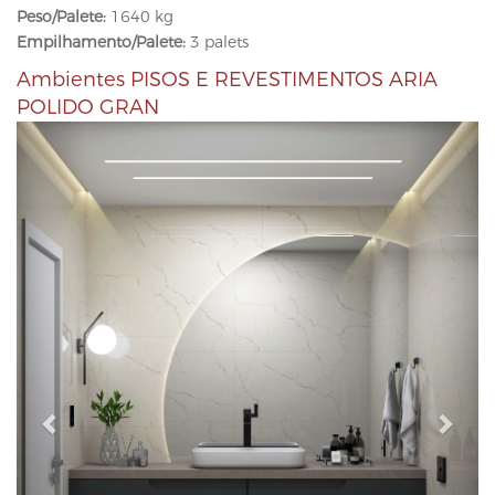
Peso/Palete:
1640 kg
Empilhamento/Palete:
3 palets
Ambientes PISOS E REVESTIMENTOS ARIA
POLIDO GRAN
P
N
r
e
e
x
v
t
i
o
u
s