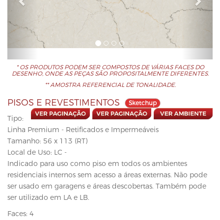
v
t
i
o
u
s
* OS PRODUTOS PODEM SER COMPOSTOS DE VÁRIAS FACES DO
DESENHO, ONDE AS PEÇAS SÃO PROPOSITALMENTE DIFERENTES.
** AMOSTRA REFERENCIAL DE TONALIDADE.
PISOS E REVESTIMENTOS
Sketchup
Tipo:
Linha Premium - Retificados e Impermeáveis
Tamanho: 56 x 113 (RT)
Local de Uso: LC -
Indicado para uso como piso em todos os ambientes
residenciais internos sem acesso a áreas externas. Não pode
ser usado em garagens e áreas descobertas. Também pode
ser utilizado em LA e LB.
Faces: 4