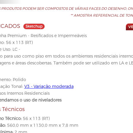
S PRODUTOS PODEM SER COMPOSTOS DE VÁRIAS FACES DO DESENHO, ON
** AMOSTRA REFERENCIAL DE TON
FICADOS
Sketchup
inha Premium - Retificados e Impermeáveis
: 56 x 113 (RT)
e Uso: LC -
o para uso como piso em todos os ambientes residenciais interno
gens e áreas descobertas. Também pode ser utilizado em LA e LB
4
ento: Polido
icação Tonal:
V3 - Variação moderada
sos Internos Residenciais
ndamos o uso de niveladores
 Técnicos
o Técnico:
56 x 113 (RT)
ão:
560,0 mm x 1130,0 mm x 7,8 mm
ínima:
2 mm