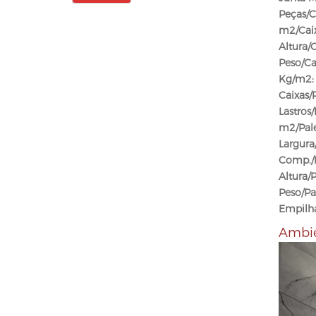
Peças/C
m2/Caix
Altura/C
Peso/Ca
Kg/m2:
Caixas/P
Lastros/
m2/Pale
Largura/
Comp./P
Altura/P
Peso/Pa
Empilh
Ambi