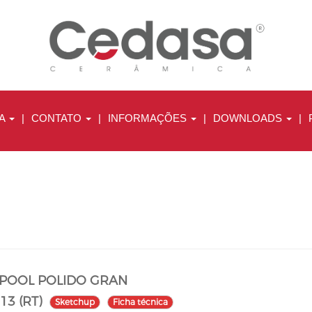
A
|
CONTATO
|
INFORMAÇÕES
|
DOWNLOADS
|
RPOOL POLIDO GRAN
113 (RT)
Sketchup
Ficha técnica