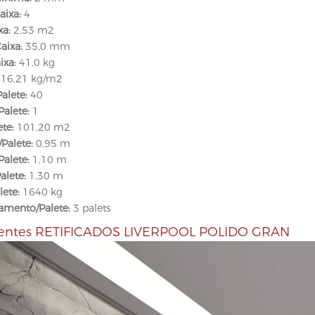
aixa:
4
a:
2,53 m2
aixa:
35,0 mm
ixa:
41,0 kg
16,21 kg/m2
alete:
40
Palete:
1
te:
101,20 m2
Palete:
0,95 m
alete:
1,10 m
alete:
1,30 m
lete:
1640 kg
amento/Palete:
3 palets
entes RETIFICADOS LIVERPOOL POLIDO GRAN
P
r
e