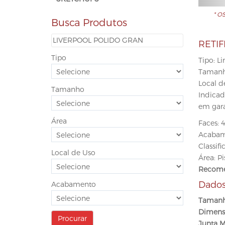
* O
Busca Produtos
RETI
Tipo
Tipo: L
Tamanho
Local d
Tamanho
Indicad
em gara
Área
Faces: 
Acabam
Classif
Local de Uso
Área: Pi
Recome
Dados
Acabamento
Tamanh
Dimens
Junta M