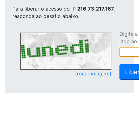
Para liberar o acesso
do IP
216.73.217.167
,
responda ao desafio abaixo.
Digite 
lado no
[trocar imagem]